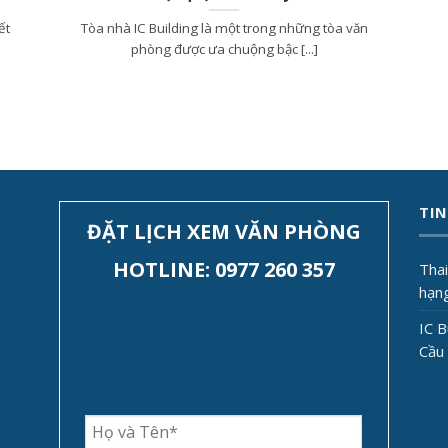
ết
Tòa nhà IC Building là một trong những tòa văn
phòng được ưa chuộng bậc [...]
TIN
ĐẶT LỊCH XEM VĂN PHÒNG
HOTLINE: 0977 260 357
Tha
hạn
IC B
Cầu 