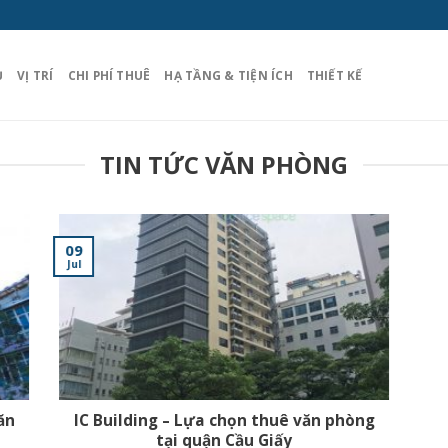
Ủ
VỊ TRÍ
CHI PHÍ THUÊ
HẠ TẦNG & TIỆN ÍCH
THIẾT KẾ
TIN TỨC VĂN PHÒNG
09
Jul
ăn
IC Building – Lựa chọn thuê văn phòng
tại quận Cầu Giấy