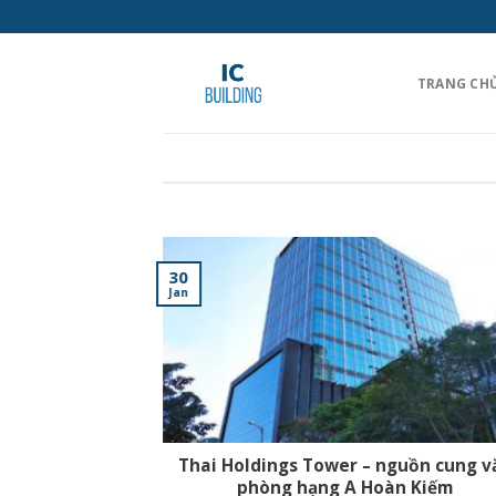
Skip
to
content
TRANG CH
30
Jan
Thai Holdings Tower – nguồn cung v
phòng hạng A Hoàn Kiếm